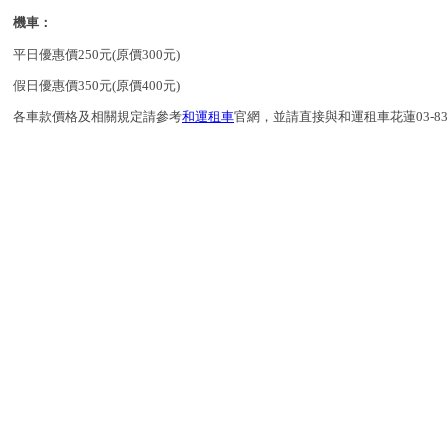
機車：
平日優惠價250元(原價300元)
假日優惠價350元(原價400元)
各車款價格及相關規定請參考
和運租車
官網，並請直接與和運租車花蓮03-8