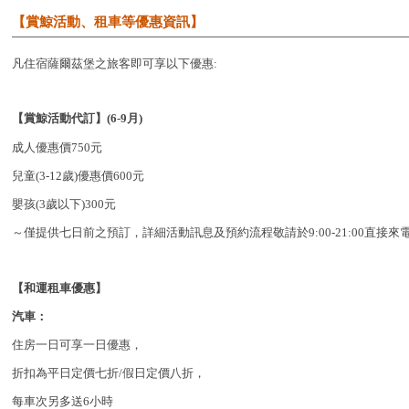
【賞鯨活動、租車等優惠資訊】
凡住宿薩爾茲堡之旅客即可享以下優惠:
【賞鯨活動代訂】(6-9月)
成人優惠價750元
兒童(3-12歲)優惠價600元
嬰孩(3歲以下)300元
～僅提供七日前之預訂，詳細活動訊息及預約流程敬請於9:00-21:00直接來
【和運租車優惠】
汽車：
住房一日可享一日優惠，
折扣為平日定價七折/假日定價八折，
每車次另多送6小時